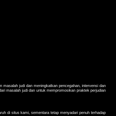
masalah judi dan meningkatkan pencegahan, intervensi dan
ri masalah judi dan untuk mempromosikan praktek perjudian
uh di situs kami, sementara tetap menyadari penuh terhadap