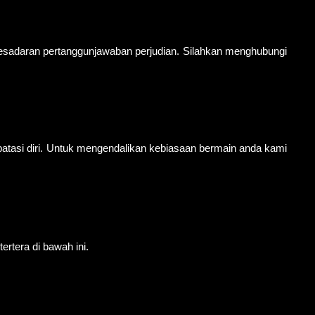
sadaran pertanggunjawaban perjudian. Silahkan menghubungi
tasi diri. Untuk mengendalikan kebiasaan bermain anda kami
ertera di bawah ini.