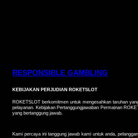
RESPONSIBLE GAMBLING
KEBIJAKAN PERJUDIAN ROKETSLOT
ROKETSLOT berkomitmen untuk mengesahkan taruhan yang be
pelayanan. Kebijakan Pertanggungjawaban Permainan ROKETS
yang bertanggung jawab.
Kami percaya ini tanggung jawab kami untuk anda, pelangga