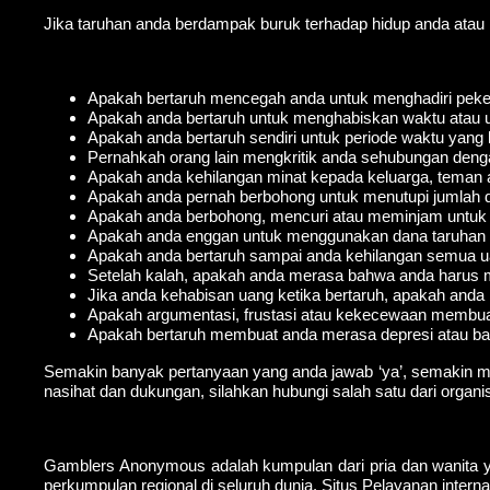
Jika taruhan anda berdampak buruk terhadap hidup anda atau
Apakah bertaruh mencegah anda untuk menghadiri pek
Apakah anda bertaruh untuk menghabiskan waktu atau un
Apakah anda bertaruh sendiri untuk periode waktu yang
Pernahkah orang lain mengkritik anda sehubungan deng
Apakah anda kehilangan minat kepada keluarga, teman 
Apakah anda pernah berbohong untuk menutupi jumlah d
Apakah anda berbohong, mencuri atau meminjam untuk 
Apakah anda enggan untuk menggunakan dana taruhan a
Apakah anda bertaruh sampai anda kehilangan semua 
Setelah kalah, apakah anda merasa bahwa anda haru
Jika anda kehabisan uang ketika bertaruh, apakah anda
Apakah argumentasi, frustasi atau kekecewaan membuat
Apakah bertaruh membuat anda merasa depresi atau bah
Semakin banyak pertanyaan yang anda jawab ‘ya’, semakin m
nasihat dan dukungan, silahkan hubungi salah satu dari organis
Gamblers Anonymous adalah kumpulan dari pria dan wanita 
perkumpulan regional di seluruh dunia. Situs Pelayanan inte