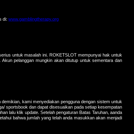
s di:
www.gamblingtherapy.org
 serius untuk masalah ini. ROKETSLOT mempunyai hak untuk
. Akun pelanggan mungkin akan ditutup untuk sementara dan
n demikian, kami menyediakan pengguna dengan sistem untuk
ga/ sportsbook dan dapat disesuaikan pada setiap kesempatan
an lalu klik update. Setelah pengaturan Batas Taruhan, aanda
ketahui bahwa jumlah yang telah anda masukkan akan menjadi